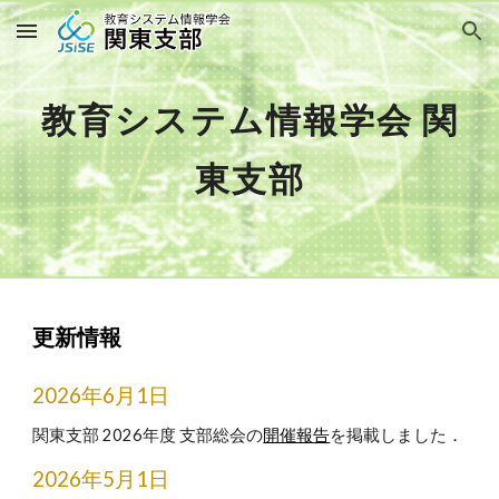
Skip to main content
Skip to navigation
教育システム情報学会 関
東支部
更新情報
202
6
年6月1日
関東支部 202
6
年度 支部総会の
開催報告
を掲載
しました
．
202
6
年5月1日