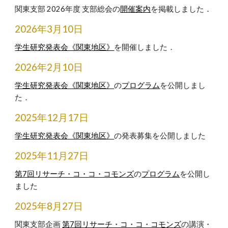
関東支部 202
6
年度 支部総会の
開催案内
を
掲載
しました
．
2026年3月10日
学生研究発表会《関東地区》
を開催しました．
202
6
年2月1
0
日
学生研究発表会《関東地区》
の
プログラム
を公開しまし
た．
202
5
年12月
17
日
学生研究発表会《関東地区》
の発表募集を公開しました
2025年11月27日
第7回リサーチ・コ・コ・コモンズ
の
プログラム
を公開し
ました
2025年
8月27日
関東支部企画
第7回リサーチ・コ・コ・コモンズ
の講演・