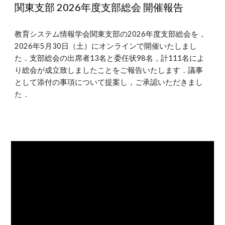
関東支部 202
6
年度支部総会 開催報告
教育システム情報学会関東支部の202
6
年度支部総会を，
202
6
年5月3
0
日（土）にオンラインで開催いたしまし
た．支部総会の出席者
13
名と委任状
98
名，計
111
名によ
り総会が成立致しましたことをご報告いたします．議事
として添付の事項について提案し，ご承認いただきまし
た．